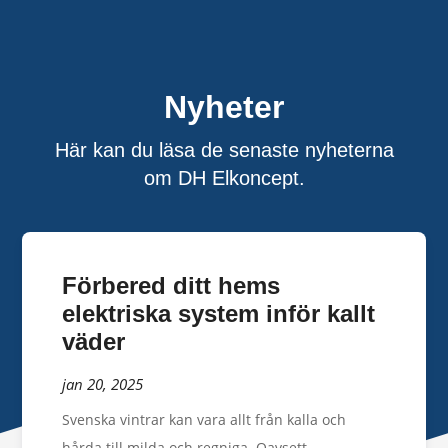
Nyheter
Här kan du läsa de senaste nyheterna
om DH Elkoncept.
Förbered ditt hems
elektriska system inför kallt
väder
jan 20, 2025
Svenska vintrar kan vara allt från kalla och
hårda till milda och regniga. Oavsett