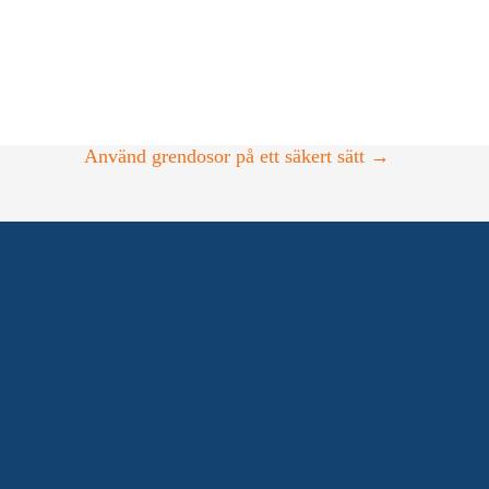
laddboxen för dig.
Använd grendosor på ett säkert sätt
→
KONTORSTIDER
Mån-Fre: 07:00 – 17:00