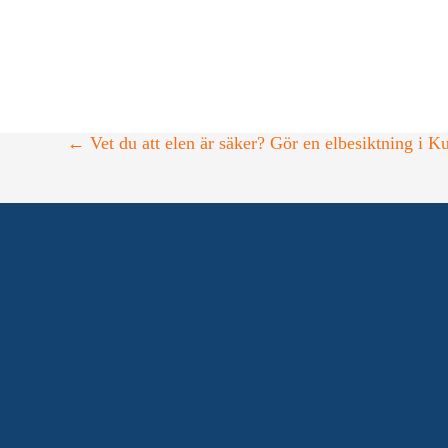
kringliggande städer med omnejd. Kontakta o
←
Vet du att elen är säker? Gör en elbesiktning i 
SNAB
Certifi
Din elkontakt när du behöver hjälp
med allt från elinstallationer i
Elbesi
hemmet till industri, elbilsladdare
Smart