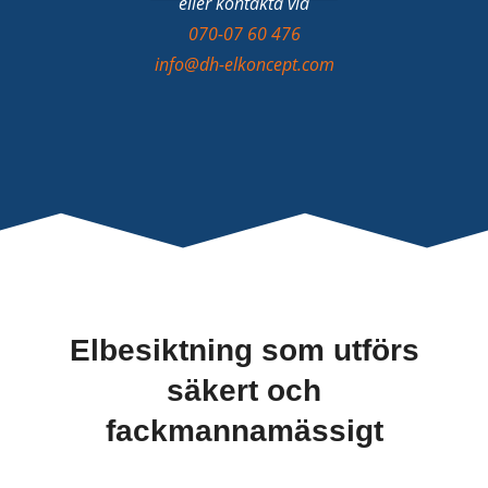
eller kontakta via
070-07 60 476
info@dh-elkoncept.com
Elbesiktning som utförs
säkert och
fackmannamässigt