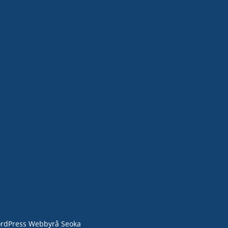
BLÄNKAR
KONTAKT
+46 70 076 04 76
erad Elinstallation
info@dh-elkoncept.com
ktning
a hem
DH Elkoncept AB
Magasinsgatan 8C
er och batterilagring
434 43 Kungsbacka
addare / Laddbox
rdPress Webbyrå Seoka