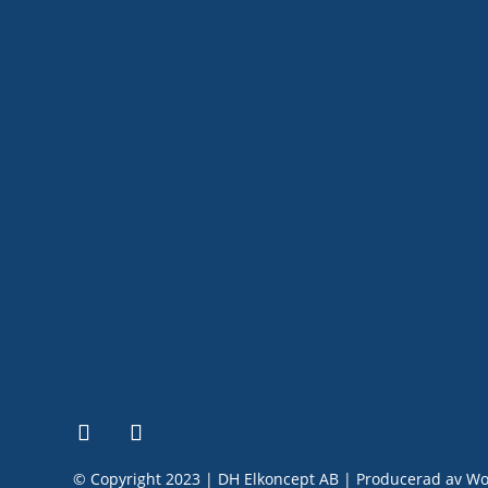
SNAB
Certifi
Din elkontakt när du behöver hjälp
med allt från elinstallationer i
Elbesi
hemmet till industri, elbilsladdare
Smart
och solceller. Vi hjälper både företag
Solcell
och privatpersoner.
Elbilsl
© Copyright 2023 | DH Elkoncept AB | Producerad av
Wo