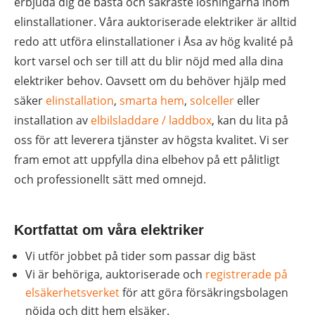
erbjuda dig de bästa och säkraste lösningarna inom
elinstallationer. Våra auktoriserade elektriker är alltid
redo att utföra elinstallationer i Åsa av hög kvalité på
kort varsel och ser till att du blir nöjd med alla dina
elektriker behov. Oavsett om du behöver hjälp med
säker
elinstallation
,
smarta hem
,
solceller
eller
installation av
elbilsladdare / laddbox
, kan du lita på
oss för att leverera tjänster av högsta kvalitet. Vi ser
fram emot att uppfylla dina elbehov på ett pålitligt
och professionellt sätt med omnejd.
Kortfattat om våra elektriker
Vi utför jobbet på tider som passar dig bäst
Vi är behöriga, auktoriserade och
registrerade på
elsäkerhetsverket
för att göra försäkringsbolagen
nöjda och ditt hem elsäker.