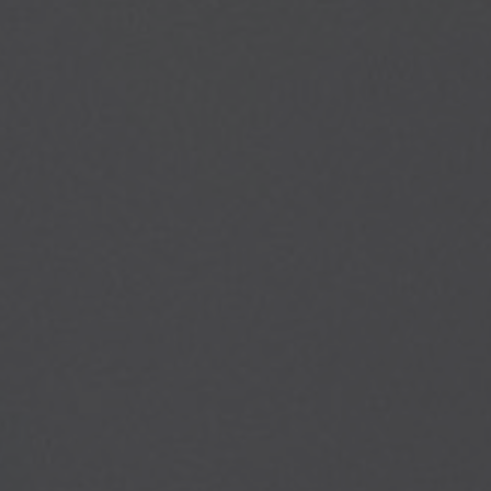
​070-07 60 476
​gabriel@dh-elkoncept.com