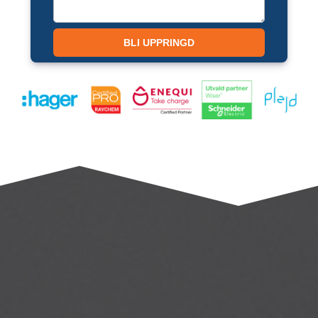
Vilka är våra elektriker i
Kungsbacka?