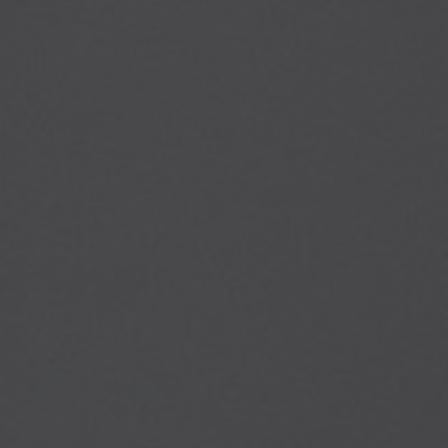
Olof Hammarvid
Elektriker
​070-63 06 019
​olof@dh-elkoncept.com