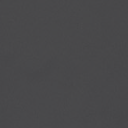
Vårt team består av erfarna, försäkrade och
certifierade elektriker som utför eluppdrag i
Kungsbacka med omnejd
.
Vi ser fram emot att hjälpa dig!