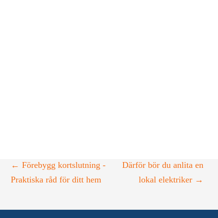
Om du någonsin har sett en gnista flyga från ett
eluttag har du just bevittnat ett bågfel.
Det skrämmande är att dolda bågfel är nästan
omöjliga att upptäcka tills de startar en brand.
Lyckligtvis kan du förhindra detta genom att
uppgradera ditt säkringsskåp till en bågfelsbrytare,
eller AFCI som känner av onormala elektriska gnistor
och stänger av kretsen innan den överhettas.
←
Förebygg kortslutning -
Därför bör du anlita en
Praktiska råd för ditt hem
lokal elektriker
→